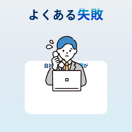
失敗
よくある
強み
特徴
自社の
や
が
伝わっていない。