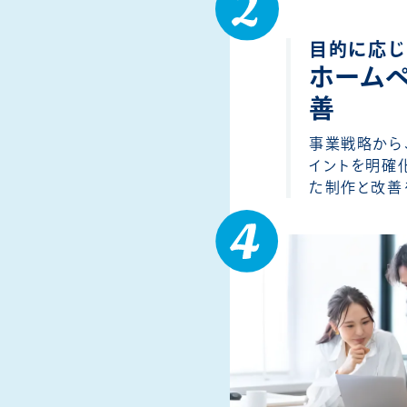
目的に応
ホーム
善
事業戦略から
イントを明確
た制作と改善