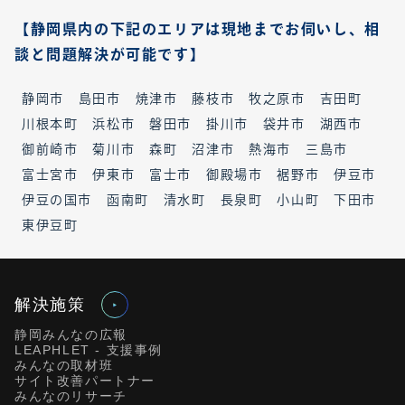
【静岡県内の下記のエリアは現地までお伺いし、相
談と問題解決が可能です】
静岡市
島田市
焼津市
藤枝市
牧之原市
吉田町
川根本町
浜松市
磐田市
掛川市
袋井市
湖西市
御前崎市
菊川市
森町
沼津市
熱海市
三島市
富士宮市
伊東市
富士市
御殿場市
裾野市
伊豆市
伊豆の国市
函南町
清水町
長泉町
小山町
下田市
東伊豆町
解決施策
静岡みんなの広報
LEAPHLET - 支援事例
みんなの取材班
サイト改善パートナー
みんなのリサーチ