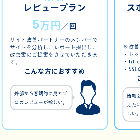
レビュープラン
ス
5
万円
／回
サイト改善パートナーのメンバーで
※改善
サイトを分析し、レポート提出し、
・トッ
改善案のご提案をさせていただきま
・ti
す。
・SS
こんな方におすすめ
外部から客観的に見たプ
情報
ロのレビューが欲しい。
えた
しい