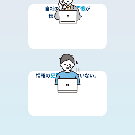
強み
特徴
自社の
や
が
伝わっていない。
更新
情報の
ができていない。