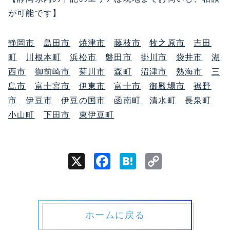
が可能です】
静岡市
島田市
焼津市
藤枝市
牧之原市
吉田
町
川根本町
浜松市
磐田市
掛川市
袋井市
湖
西市
御前崎市
菊川市
森町
沼津市
熱海市
三
島市
富士宮市
伊東市
富士市
御殿場市
裾野
市
伊豆市
伊豆の国市
函南町
清水町
長泉町
小山町
下田市
東伊豆町
X
Facebook
Hatena
Copy
Link
ホームに戻る