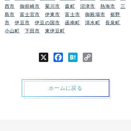
西市
御前崎市
菊川市
森町
沼津市
熱海市
三
島市
富士宮市
伊東市
富士市
御殿場市
裾野
市
伊豆市
伊豆の国市
函南町
清水町
長泉町
小山町
下田市
東伊豆町
X
Facebook
Hatena
Copy
Link
ホームに戻る